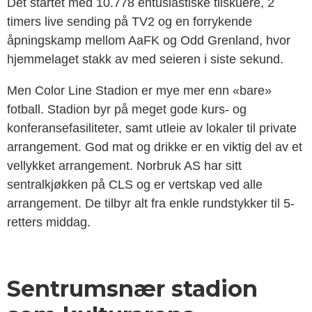
Det startet med 10.778 entusiastiske tilskuere, 2
timers live sending på TV2 og en forrykende
åpningskamp mellom AaFK og Odd Grenland, hvor
hjemmelaget stakk av med seieren i siste sekund.
Men Color Line Stadion er mye mer enn «bare»
fotball. Stadion byr på meget gode kurs- og
konferansefasiliteter, samt utleie av lokaler til private
arrangement. God mat og drikke er en viktig del av et
vellykket arrangement. Norbruk AS har sitt
sentralkjøkken på CLS og er vertskap ved alle
arrangement. De tilbyr alt fra enkle rundstykker til 5-
retters middag.
Sentrumsnær stadion