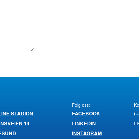
Følg oss:
Ko
LINE STADION
FACEBOOK
(+
NSVEIEN 14
LINKEDIN
L
LESUND
INSTAGRAM