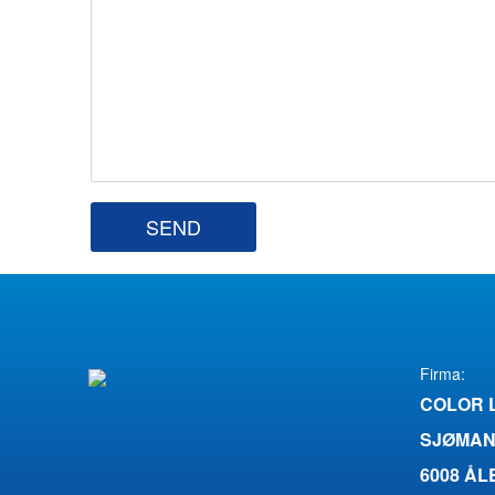
SEND
Firma:
COLOR 
SJØMAN
6008 Å