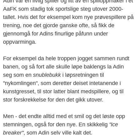
Adin var en livlig spiller og litt av en spilloppmaker i et
AaFK som stadig tok sportslige steg utover 2000-
tallet. Hvis det for eksempel kom nye prøvespillere på
trening, noe det gjorde ganske ofte, så fikk de
gjennomgå for Adins finurlige påfunn under
oppvarminga.
For eksempel da hele troppen jogget sammen rundt
banen, og så fort alle skulle løpe baklengs la Adin
seg som en
snublebukk
i løpsretningen til
"nykomlingen", som deretter deiset intetanende i
kunstgresset, til stor latter blant medspillere, og til
stor forskrekkelse for den det gikk utover.
Men - det endte alltid med et smil og det løste opp
stemningen, også for den nye. En skikkelig
"ice
breaker"
, som Adin selv ville kalt det.