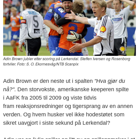
Adin Brown jubler etter scoring på Lerkendal. Steffen Iversen og Rosenborg
fortviler. Foto: S. O. Ekornesvåg/NTB Scanpix
Adin Brown er den neste ut i spalten
"Hva gjør du
nå?"
. Den storvokste, amerikanske keeperen spilte
i AaFK fra 2005 til 2009 og viste tidvis
fram reaksjonsredninger og tigersprang av en annen
verden. Og hvem husker vel ikke hodestøtet som
sikret uavgjort i siste sekund på Lerkendal?